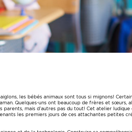
NIQUES DE
SERVATION
VISITE DES
COULISSES
OS DE
ANNE
LOTTE
ETIN SANS
RVE
aiglons, les bébés animaux sont tous si mignons! Certain
maman. Quelques-uns ont beaucoup de frères et sœurs, al
s parents, mais d’autres pas du tout! Cet atelier ludiqu
enants les premiers jours de ces attachantes petites cr