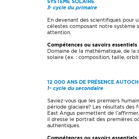
SYSTÈME SOLAIRE
3
cycle du primaire
e
En devenant des scientifiques pour u
célestes composant notre système sola
attention.
Compétences ou savoirs essentiels
Domaine de la mathématique, de la sc
solaire (ex. : composition, taille, orb
12 000 ANS DE PRÉSENCE AUTOCH
1
cycle du secondaire
er
Saviez-vous que les premiers humains
période glaciaire? Les résultats des 
East Angus permettent de l’affirmer. 
il dresse le portrait des premières 
authentiques.
Compétences ou savoirs essentiels