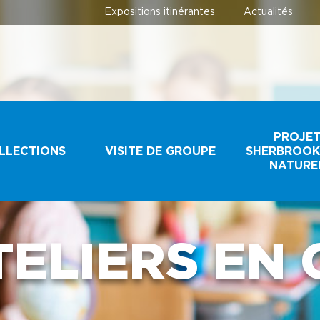
Expositions itinérantes
Actualités
PROJE
LLECTIONS
VISITE DE GROUPE
SHERBROOK
NATURE
ECTIONS
GROUPES
SCOLAIRES ET
TELIERS EN 
JEUNESSE
IR UN
IMEN
GROUPES
TOURISTIQUES