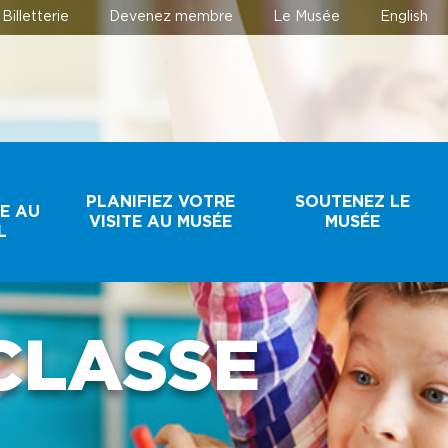
Billetterie
Devenez membre
Le Musée
English
T
PLANIFIEZ VOTRE
SOUTENEZ LE
E AU
VISITE AU MUSÉE
MUSÉE
L
HORAIRE ET
FAIRE UN DON
TARIFS
CLASSE
DEVENEZ MEMBRE
BILLETTERIE