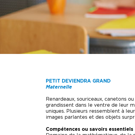
VISITE DES COULISSES
TECH
CON
VIRTUELLES
FÊTES D’ENFANTS
PHOT
SUZ
CAMP D’ÉTÉ
BRÛ
BULL
RÉSE
PETIT DEVIENDRA GRAND
Maternelle
Renardeaux, souriceaux, canetons ou 
grandissent dans le ventre de leur 
uniques. Plusieurs ressemblent à leur
images parlantes et des objets surpr
Compétences ou savoirs essentiels