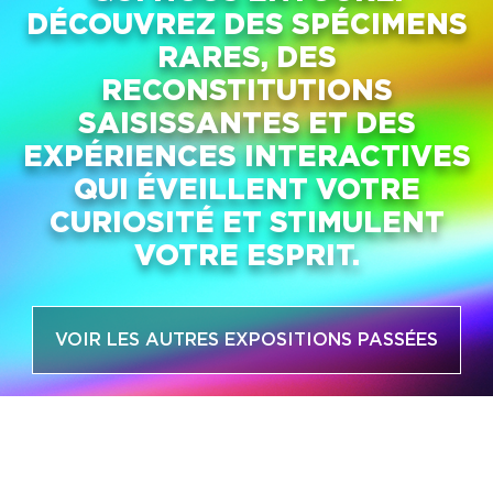
DÉCOUVREZ DES SPÉCIMENS
RARES, DES
RECONSTITUTIONS
SAISISSANTES ET DES
EXPÉRIENCES INTERACTIVES
QUI ÉVEILLENT VOTRE
CURIOSITÉ ET STIMULENT
VOTRE ESPRIT.
VOIR LES AUTRES EXPOSITIONS PASSÉES