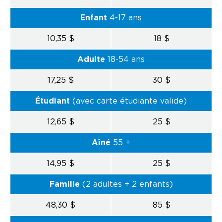
Enfant
4-17 ans
10,35 $
18 $
Adulte
18-54 ans
17,25 $
30 $
Étudiant
(avec carte étudiante valide)
12,65 $
25 $
Aîné
55 +
14,95 $
25 $
Famille
(2 adultes + 2 enfants)
48,30 $
85 $