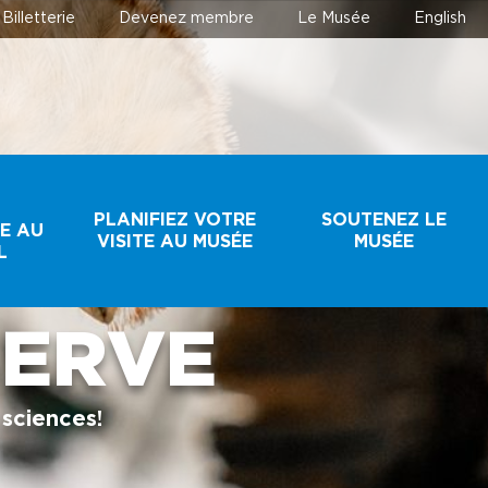
Billetterie
Devenez membre
Le Musée
English
T
PLANIFIEZ VOTRE
SOUTENEZ LE
E AU
VISITE AU MUSÉE
MUSÉE
L
SERVE
HORAIRE ET
FAIRE UN DON
TARIFS
DEVENEZ MEMBRE
 sciences!
BILLETTERIE