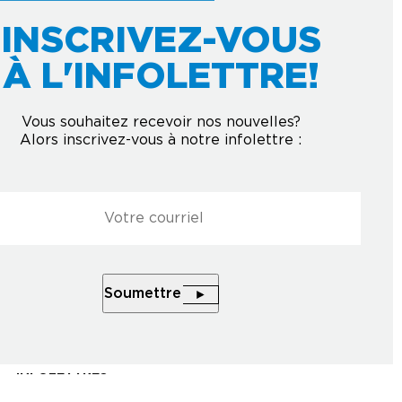
INSCRIVEZ-VOUS
À L'INFOLETTRE!
Courriel
*
À L'INFOLETTRE
Vous souhaitez recevoir nos nouvelles?
Alors inscrivez-vous à notre infolettre :
Soumettre
l
*
Soumettre
PARTENAIRES
NOUS JOINDRE
INFOLETTRES