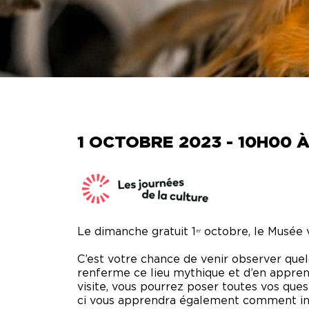
VISITE DES COULISSES
TECH
CON
VIRTUELLES
FÊTES D’ENFANTS
PHOT
SUZ
CAMP D’ÉTÉ
BRÛ
BULL
1 OCTOBRE 2023 - 10H00 
RÉSE
Le dimanche gratuit 1
octobre, le Musée v
er
C’est votre chance de venir observer que
renferme ce lieu mythique et d’en apprendr
visite, vous pourrez poser toutes vos ques
ci vous apprendra également comment inte