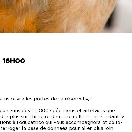
NIQUES DE
SERVATION
VISITE DES
COULISSES
OS DE
ANNE
LOTTE
ETIN SANS
À 16H00
RVE
ous ouvre les portes de sa réserve! 🤩
lques-uns des 65 000 spécimens et artefacts que
e plus sur l’histoire de notre collection! Pendant la
tions à l’éducatrice qui vous accompagnera et celle-
rroger la base de données pour aller plus loin