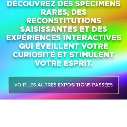
DÉCOUVREZ DES SPÉCIMENS
RARES, DES
RECONSTITUTIONS
SAISISSANTES ET DES
EXPÉRIENCES INTERACTIVES
QUI ÉVEILLENT VOTRE
CURIOSITÉ ET STIMULENT
VOTRE ESPRIT.
VOIR LES AUTRES EXPOSITIONS PASSÉES