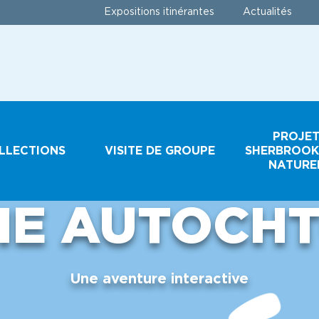
Expositions itinérantes
Actualités
PROJE
LLECTIONS
VISITE DE GROUPE
SHERBROOK
NATURE
IE AUTOCH
ECTIONS
GROUPES
SCOLAIRES ET
JEUNESSE
IR UN
Une aventure interactive
IMEN
GROUPES
TOURISTIQUES