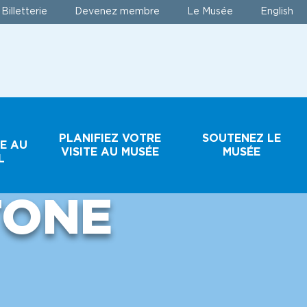
Billetterie
Devenez membre
Le Musée
English
T
PLANIFIEZ VOTRE
SOUTENEZ LE
E AU
VISITE AU MUSÉE
MUSÉE
L
TONE
HORAIRE ET
FAIRE UN DON
TARIFS
DEVENEZ MEMBRE
BILLETTERIE