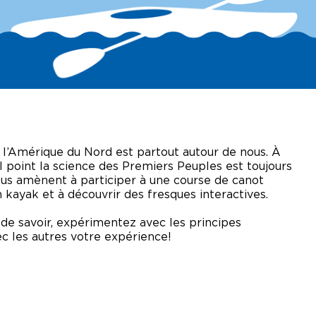
NIQUES DE
SERVATION
VISITE DES
COULISSES
OS DE
ANNE
LOTTE
ETIN SANS
RVE
e l’Amérique du Nord
est partout autour de nous. À
el point la science des Premiers Peuples est toujours
ous amènent à participer
à une course de canot
n kayak et à découvrir des fresques
interactives.
de savoir,
expérimentez avec les principes
ec les autres votre expérience!