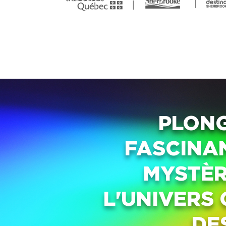
PLONG
FASCINAN
MYSTÈR
L'UNIVERS
DE