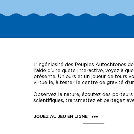
VISITE DES COULISSES
TECH
CON
VIRTUELLES
FÊTES D’ENFANTS
PHOT
SUZ
CAMP D’ÉTÉ
BRÛ
BULL
RÉSE
L’ingéniosité des Peuples Autochtones d
l’aide d’une quête interactive, voyez à qu
présente. Un ours et un joueur de tours v
virtuelle, à tester
le centre de gravité
d’u
Observez
la nature, écoutez des porteurs 
scientifiques, transmettez et partagez av
JOUEZ AU JEU EN LIGNE