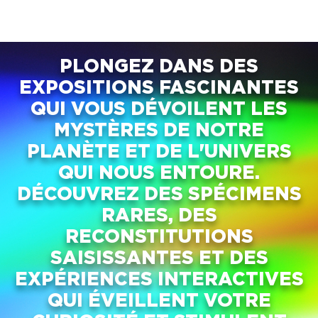
PLONGEZ DANS DES
EXPOSITIONS FASCINANTES
QUI VOUS DÉVOILENT LES
MYSTÈRES DE NOTRE
PLANÈTE ET DE L'UNIVERS
QUI NOUS ENTOURE.
DÉCOUVREZ DES SPÉCIMENS
RARES, DES
RECONSTITUTIONS
SAISISSANTES ET DES
EXPÉRIENCES INTERACTIVES
QUI ÉVEILLENT VOTRE