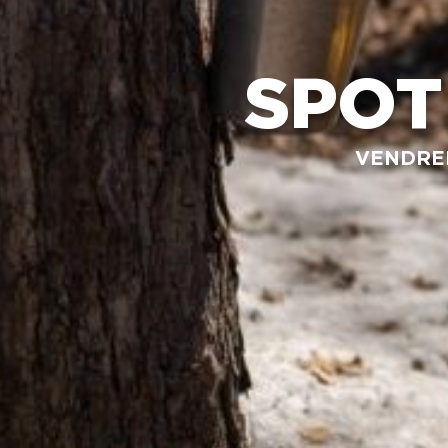
VISITE DES COULISSES
TECH
CON
VIRTUELLES
FÊTES D’ENFANTS
SPOT
PHOT
SUZ
CAMP D’ÉTÉ
BRÛ
VENDREDI
BULL
RÉSE