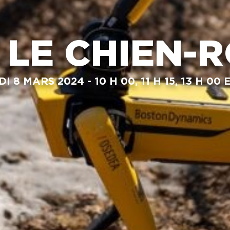
NIQUES DE
SERVATION
VISITE DES
COULISSES
 LE CHIEN-
OS DE
ANNE
LOTTE
 8 MARS 2024 - 10 H 00, 11 H 15, 13 H 00 E
ETIN SANS
RVE