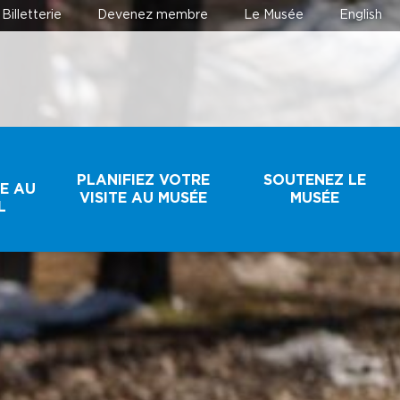
Billetterie
Devenez membre
Le Musée
English
T
PLANIFIEZ VOTRE
SOUTENEZ LE
E AU
VISITE AU MUSÉE
MUSÉE
L
HORAIRE ET
FAIRE UN DON
TARIFS
DEVENEZ MEMBRE
BILLETTERIE