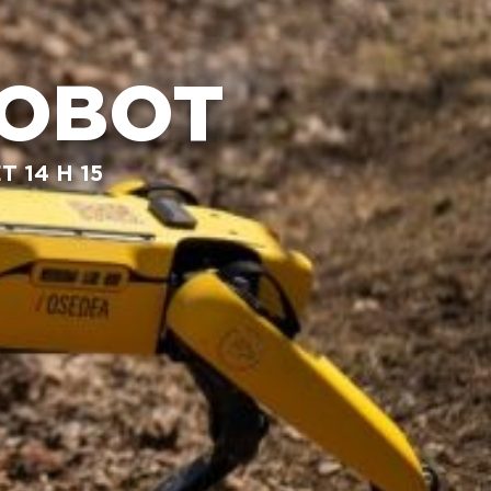
PROMOTIONS
STATIONNEMENT
ROBOT
RENSEIGNEMENTS
UTILES
T 14 H 15
FAQ