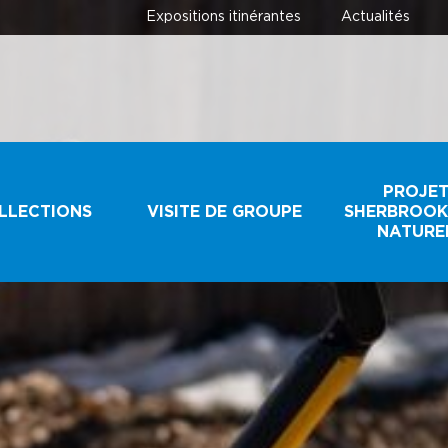
Expositions itinérantes
Actualités
PROJE
LLECTIONS
VISITE DE GROUPE
SHERBROOK
NATURE
ECTIONS
GROUPES
SCOLAIRES ET
JEUNESSE
IR UN
IMEN
GROUPES
TOURISTIQUES