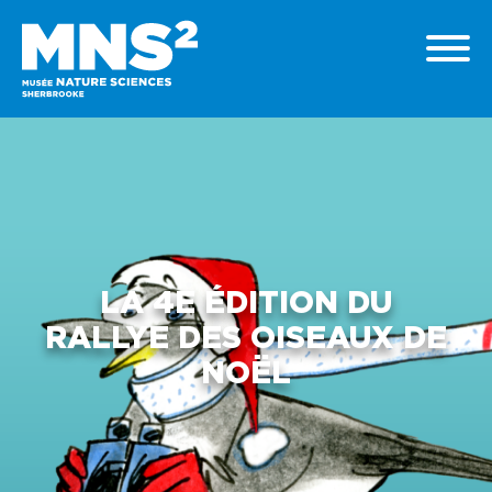
LA 4E ÉDITION DU
RALLYE DES OISEAUX DE
NOËL