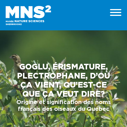
GOGLU, ÉRISMATURE,
PLECTROPHANE, D’OÙ
ÇA VIENT, QU’EST-CE
QUE ÇA VEUT DIRE?
Origine et signification des noms
français des oiseaux du Québec