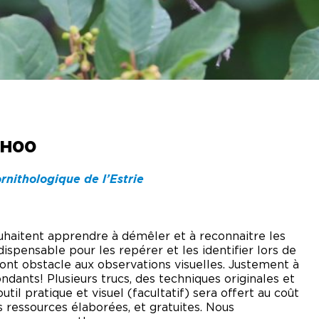
NIQUES DE
SERVATION
VISITE DES
COULISSES
OS DE
ANNE
LOTTE
ETIN SANS
1H00
RVE
ornithologique de l’Estrie
souhaitent apprendre à démêler et à reconnaitre les
spensable pour les repérer et les identifier lors de
 font obstacle aux observations visuelles. Justement à
ndants! Plusieurs trucs, des techniques originales et
til pratique et visuel (facultatif) sera offert au coût
s ressources élaborées, et gratuites. Nous