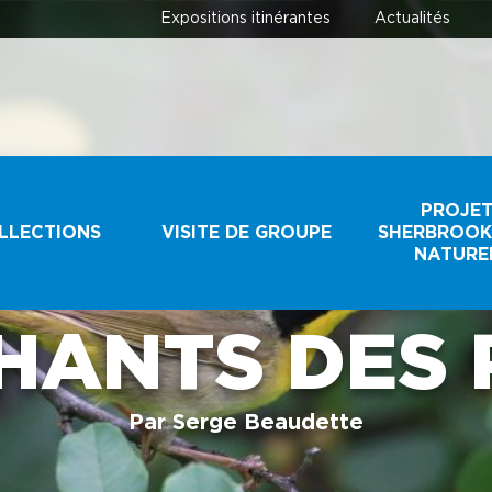
Expositions itinérantes
Actualités
PROJE
LLECTIONS
VISITE DE GROUPE
SHERBROOK
NATURE
CHANTS DES 
ECTIONS
GROUPES
SCOLAIRES ET
JEUNESSE
IR UN
Par Serge Beaudette
IMEN
GROUPES
TOURISTIQUES