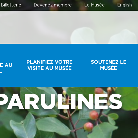
Billetterie
Devenez membre
Le Musée
English
T
PLANIFIEZ VOTRE
SOUTENEZ LE
E AU
VISITE AU MUSÉE
MUSÉE
L
PARULINES
HORAIRE ET
FAIRE UN DON
TARIFS
DEVENEZ MEMBRE
BILLETTERIE