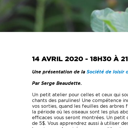
VISITE DES COULISSES
TECH
CON
VIRTUELLES
FÊTES D’ENFANTS
PHOT
SUZ
CAMP D’ÉTÉ
BRÛ
BULL
14 AVRIL 2020 - 18H30 À 2
RÉSE
Une présentation de la
Société de loisir 
Par Serge Beaudette.
Un petit atelier pour celles et ceux qui 
chants des parulines! Une compétence indi
vos sorties, quand les feuilles des arbres
la période où les oiseaux sont les plus abo
efficaces vous seront montrées. Un petit ou
de 5$. Vous apprendrez aussi à utiliser de