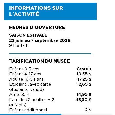
INFORMATIONS SUR
L'ACTIVITÉ
HEURES D'OUVERTURE
SAISON ESTIVALE
22 juin au 7 septembre 2026
9 h à 17 h
TARIFICATION DU MUSÉE
Enfant 0-3 ans
Gratuit
Enfant 4-17 ans
10,35 $
Adulte 18-54 ans
17,25 $
Étudiant (avec carte
12,65 $
étudiante valide)
Aîné 55 +
14,95 $
Famille (2 adultes + 2
48,30 $
enfants)
Enfant additionnel
2 $