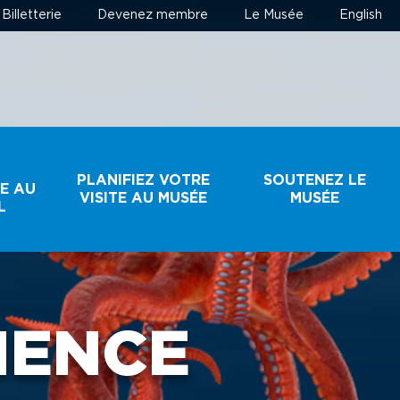
Billetterie
Devenez membre
Le Musée
English
T
PLANIFIEZ VOTRE
SOUTENEZ LE
E AU
VISITE AU MUSÉE
MUSÉE
L
HORAIRE ET
FAIRE UN DON
TARIFS
IENCE
DEVENEZ MEMBRE
BILLETTERIE