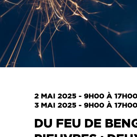
VISITE DES COULISSES
TECH
CON
VIRTUELLES
FÊTES D’ENFANTS
PHOT
SUZ
CAMP D’ÉTÉ
BRÛ
BULL
RÉSE
2 MAI 2025 - 9H00 À 17H0
3 MAI 2025 - 9H00 À 17H0
DU FEU DE BEN