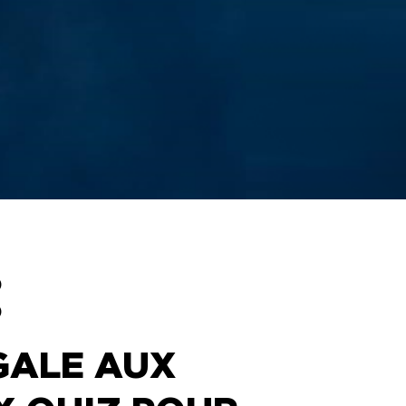
NIQUES DE
SERVATION
VISITE DES
COULISSES
OS DE
ANNE
LOTTE
ETIN SANS
RVE
0
0
GALE AUX