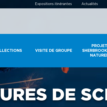
Expositions itinérantes
Actualités
PROJE
LLECTIONS
VISITE DE GROUPE
SHERBROOK
NATURE
ECTIONS
GROUPES
SCOLAIRES ET
JEUNESSE
EURES DE SC
IR UN
IMEN
GROUPES
TOURISTIQUES